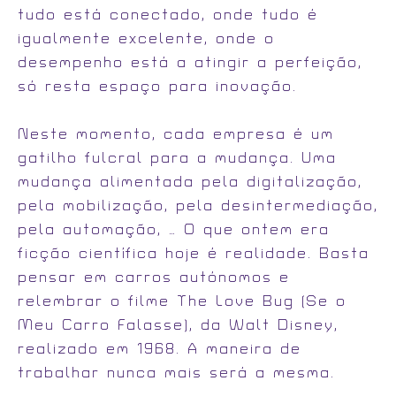
tudo está conectado, onde tudo é
igualmente excelente, onde o
desempenho está a atingir a perfeição,
só resta espaço para inovação.
Neste momento, cada empresa é um
gatilho fulcral para a mudança. Uma
mudança alimentada pela digitalização,
pela mobilização, pela desintermediação,
pela automação, … O que ontem era
ficção científica hoje é realidade. Basta
pensar em carros autónomos e
relembrar o filme The Love Bug (Se o
Meu Carro Falasse), da Walt Disney,
realizado em 1968. A maneira de
trabalhar nunca mais será a mesma.